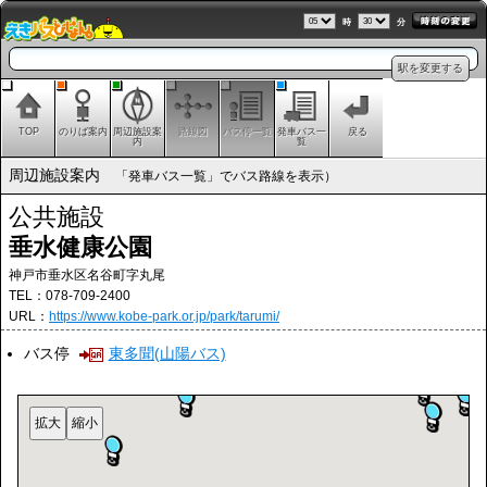
時
分
駅を変更する
TOP
のりば案内
周辺施設案
路線図
バス停一覧
発車バス一
戻る
内
覧
周辺施設案内
「発車バス一覧」でバス路線を表示）
公共施設
垂水健康公園
神戸市垂水区名谷町字丸尾
TEL：078-709-2400
URL：
https://www.kobe-park.or.jp/park/tarumi/
バス停
東多聞(山陽バス)