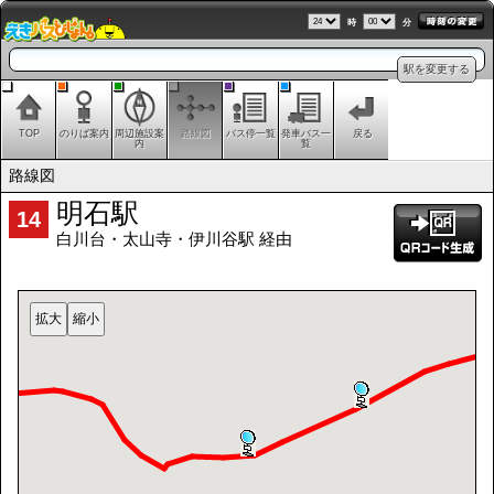
時
分
駅を変更する
TOP
のりば案内
周辺施設案
路線図
バス停一覧
発車バス一
戻る
内
覧
路線図
明石駅
14
白川台・太山寺・伊川谷駅 経由