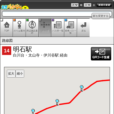
時
分
駅を変更する
TOP
のりば案内
周辺施設案
路線図
バス停一覧
発車バス一
戻る
内
覧
路線図
明石駅
14
白川台・太山寺・伊川谷駅 経由