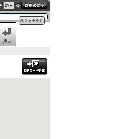
時
分
駅を変更する
戻る