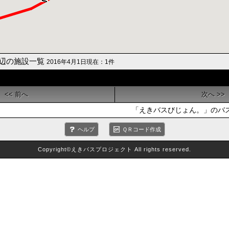
辺の施設一覧
2016年4月1日現在：1件
<< 前へ
次へ >>
「えきバスびじょん。」のバス情
ヘルプ
ＱＲコード作成
Copyright©えきバスプロジェクト All rights reserved.