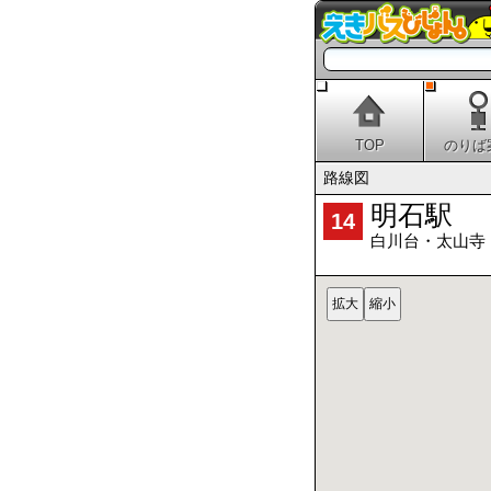
TOP
のりば
路線図
明石駅
14
白川台・太山寺