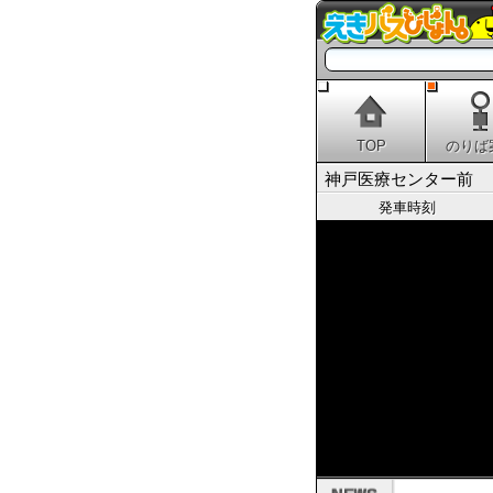
TOP
のりば
神戸医療センター前
発車時刻